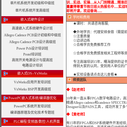
训....实战、实操....从入门到精通....精准
单片机系统开发初级和中级班
量赢得尊重节假日班火热报名中.....实战培训.....
单片机系统开发高级班
即将开课，欢迎垂询......
学时
和费用
嵌入式硬件设计
★课时： 共请咨询客服;
高速嵌入式系统硬件设计班
◆外地学员：代理安排食宿（需提前
Allegro Cadence PCB设计初级和中级班
☆注重质量
☆边讲边练
Allegro Cadence PCB设计高级班
☆合格学员免费推荐工作
Power Pcb设计培训班
☆合格学员免费颁发相关工程师等资
Protel培训班
高效开关电源设计与提高班
专注高端培训15年，曙海提供的证书
电路设计培训
得到大家的认同，受到用人单位的广
嵌入式OS--VxWorks
★实验设备请点击这儿查看★
师资团队
VxWorks应用开发培训班
VxWorks BSP开发高级班
◆
【赵老师】
PowerPC嵌入式系统/编译器优化
10年来一直从事FPGA数字电路设计，高速
精通Allegro cadence和candence S
PowerPC系统开发培训班
Designer以及PADS工具 。成功开发
编译器原理及优化技术专题班
◆
【黄老师】
PLC编程/变频器/数控/人机界面
有15年的FPGA和DSP系统硬件开发经