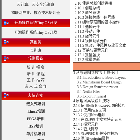
2.10 使用总线创建连接
云计算、云安全培训班
2.10.1 创建总线
物联网产业、核心技术培训班
2.10.2 命名总线
2.10.3 连接总线与信号线
2.11 编辑原理图的基本操作
开源操作系统Tiny OS开发
2.11.1 选择元件
2.11.2 移动元件
开源操作系统Tiny OS开发
2.11.3 旋转元件
2.11.4 镜像翻转元件
其他类
2.11.5 修改元件属性及放置文本
2.12 替换与更新元件
长期班
2.12.1 批量替换
培训报名
2.12.2 批量更新
培 训 报 名
3 从原理图到PCB 工具使用
培 训 课 程
3.1 Introduction to Board Layout
工 作 推 荐
3.2 Mainstream Board Design
嵌 入 式 合 作
3.3 Design Synchronization
3.4 Netlist Files
友情连接
3.5 Export Physical
4 原理图高级设计技巧
嵌入式培训
2.13 使用Edit Browse选项的技巧
2.13.1 使用Parts选项
Linux培训
2.13.2 使用Nets选项
FPGA培训
2.14 在原理图中搜索特定元素
2.14.1 搜索元件
DSP培训
2.14.2 查找网络
2.15 原理图页相关操作技巧
单片机培训
2.16 添加Footprint属性