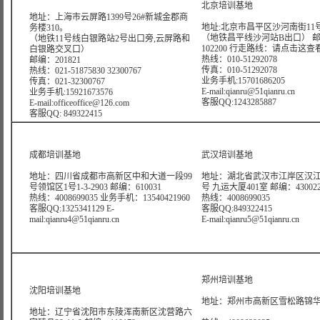
北京培训基地
地址：上海市云屏路1399号26#新城金郡商
地址:北京市昌平区沙河南街11号
务楼310。
（地铁昌平线沙河站B出口） 
（地铁11号线白银路站2号出口旁,云屏路和
102200 行走路线：
请点击这查
白银路交叉口）
热线：010-51292078
邮编：201821
传真：010-51292078
热线：021-51875830 32300767
业务手机:15701686205
传真：021-32300767
E-mail:qianru@51qianru.cn
业务手机:15921673576
客服QQ:1243285887
E-mail:officeoffice@126.com
客服QQ: 849322415
成都培训基地
武汉培训基地
地址：四川省成都市高新区中和大道一段99
地址：湖北省武汉市江岸区汉江
号领馆区1号1-3-2903 邮编：610031
号 九运大厦401室 邮编：43002
热线：4008699035 业务手机：13540421960
热线：4008699035
客服QQ:1325341129 E-
客服QQ:849322415
mail:qianru4@51qianru.cn
E-mail:qianru5@51qianru.cn
郑州培训基地
沈阳培训基地
地址：郑州市高新区雪松路锦华大
地址：辽宁省沈阳市东陵浑南新区沈营路六