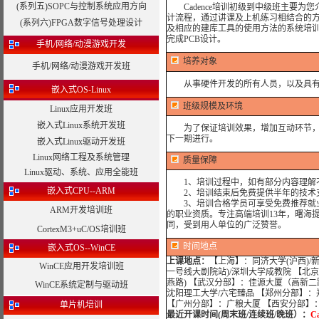
(系列五)SOPC与控制系统应用方向
Cadence培训初级到中级班主要为
计流程，通过讲课及上机练习相结合的方式完成Ca
(系列六)FPGA数字信号处理设计
及相应的建库工具的使用方法的系统培训。通过
完成PCB设计。
手机/网络/动漫游戏开发
培养对象
手机/网络/动漫游戏开发班
从事硬件开发的所有人员，以及具有
嵌入式OS-Linux
班级规模及环境
Linux应用开发班
嵌入式Linux系统开发班
为了保证培训效果，增加互动环节，我
下一期进行。
嵌入式Linux驱动开发班
Linux网络工程及系统管理
质量保障
Linux驱动、系统、应用全能班
1、培训过程中，如有部分内容理解不
嵌入式CPU--ARM
2、培训结束后免费提供半年的技术支
3、培训合格学员可享受免费推荐就业
ARM开发培训班
的职业资质。专注高端培训13年，曙海
同，受到用人单位的广泛赞誉。
CortexM3+uC/OS培训班
时间地点
嵌入式OS--WinCE
上课地点：
【上海】：同济大学(沪西)/
WinCE应用开发培训班
一号线大剧院站)/深圳大学成教院 【北
燕路) 【武汉分部】：佳源大厦（高新二
WinCE系统定制与驱动班
沈阳理工大学/六宅臻品 【郑州分部】：
【广州分部】：广粮大厦 【西安分部】
单片机培训
最近开课时间(周末班/连续班/晚班）：
C