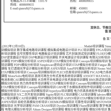
宅臻品29-11-9 邮编：110179
热线：4008699035
热线：4008699035
E-mail:qianru8@51qianru.cn
邮编：450001
信箱:qianru9@51qianru.cn
双休日、节假日可
值 班
备 案 
.(2012年12月18日)................................................................................
Matlab培训课程
Sim
训模拟培训
数字集成电路培训课程
模拟集成电路设计培训
PLC培训课程
FPGA培训
析培训课程
信号完整性培训
电路板设计培训课程
芯片封装测试培训课程
FLOEFD
DSP逆变器设计培训
DSP电源设计培训课程
开关电源设计培训课程
有限元分析培训
训课程
PDPS模拟分析培训
ASPEN培训
ETAP模拟分析培训
Concepts培训模拟培训
培训课程
PDPS模拟分析培训
Simpleware逆向设计培训
ETAP模拟分析培训
Fatig
课程
车灯透镜光学设计模拟分析培训
ASPEN培训
AutoPIPE模拟分析培训
Neotec We
ETAP模拟分析培训
Concepts培训模拟培训
PLECS仿真培训培训课程
PSCAD电力系
课程
MotorSolve电机培训
高效可再生分布式发电系统培训课程
ANSOFT MAXWE
电池系统CAE课程培训课程
大功率开关电源设计技术高级培训课程
BMS测试培训课
模拟分析培训
热力热传软件培训课程
ETAP模拟分析培训
Concepts培训模拟培训
HY
ETAP模拟分析培训
Concepts培训模拟培训
GMS地下水模拟系统软件培训课程
GAM
模拟分析培训
Concepts培训模拟培训
hyperlynx培训课程
电力仿真系统软件培训课程
训模拟培训
NX二次开发培训课程
Sigrity培训
PLC培训课程
CAE培训课程
labvie
PLC培训课程
CAE培训课程
PDPS模拟分析培训
ASPEN培训
ETAP模拟分析培训
DS
ASPEN培训
齿轮仿真模拟分析培训
CHEMKIN模拟培训
可靠性培训课程
MSTOWE
模拟培训
光学培训课程
PAM CRASH培训
Dyrobes培训课程
Fluent培训课程
数字电
程
有限元模拟分析培训
Altium Designer培训课程
模拟分析培训课程
模拟分析培训
集