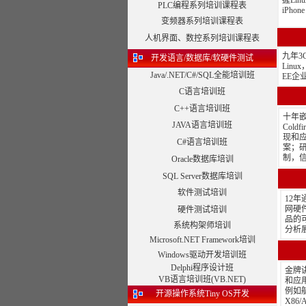
握Lin
PLC编程系列培训课程表
iPh
变频器系列培训课程表
人机界面、数控系列培训课程表
九年3
开发语言/数据库/软硬件测试
Lin
Java/.NET/C#/SQL全能培训班
EE企
C语言培训班
C++语言培训班
十年嵌
JAVA语言培训班
Cold
现和应
C#语言培训班
案；研
制，
Oracle数据库培训
SQL Server数据库培训
软件测试培训
12
网硬
硬件测试培训
品的
系统构架师培训
分析
Microsoft.NET Framework培训
Windows驱动开发培训班
Delphi程序设计班
金牌
VB语言培训班(VB.NET)
和应
例如
开源操作系统Tiny OS开发
X86