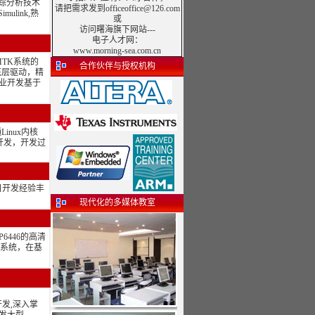
追踪分析技术
请把需求发到officeoffice@126.com
link,熟
或
访问曙海旗下网站---
电子人才网
：
www.morning-sea.com.cn
MTK系统的
合作伙伴与授权机构
底层驱动，精
企业开发基于
inux内核
序开发，开发过
项目开发经验丰
现代化的多媒体教室
6446的高清
控系统，在基
的开发,深入掌