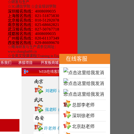
☆
研发与生产
☆
3G通信学院
☆
企业培训学院
深圳报名热线：4008699035
上海报名热线：021-51875830
北京报名热线：010-51292078
南京报名热线：025-68662821
武汉报名热线：027-50767718
成都报名热线：4008699035
广州报名热线：
020-61137349
西安
报名热线：
029-86699670
☆
曙海研发与生产
请参见网址：
www.shanghai66.cn
☆
全英文授课课程(Training in English)
在线客服
系我们
承接项目
开发板商城
WEB在线客服
总部李老师
深圳徐老师
北京赵老师