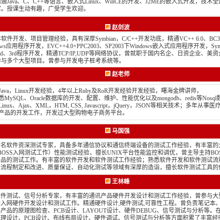
通Java、C、C++等语言、嵌入式Linux、WinCE的开发、J2ME的嵌入式开发，技术
富。授课生动有趣，广受学生欢迎。
赵剑波
软件开发、项目管理经验，具有深厚Symbian，C/C++开发功底，精通VC++ 6.0、BC3
ows应用程序开发，EVC++4.0+PPC2003、SP2003下Windows嵌入式应用程序开发，Symb
 2nd、3rd程序开发，精通TCP/IP,UDP等网络协议，曾就职于国内名企、日资企业、美
参与多个大型项目。曾参与开发电子桩考系统等。
赵老师
年Java，Linux开发经验，4年以上Ruby及RoR开发经验开发经验，曙海金牌讲师，
悉MySQL、Oracle数据库的开发、配置、维护、性能优化以及mongodb、redis等Nosq
inux、Ajax、XML，HTM, CSS, Javascript，jQuery，JSON等相关技术；多年从
产品的开发工作，开发过大型购物电子商务平台。
马国强
著名软件资深测试专家，具备多年通信协议和通信终端设备的测试工作经验，有丰富的
 BOSS入网测试工作）性能测试经验，擅长UNIX平台性能监控和调优，曾主导主持BO
产品的测试工作。有丰富的软件开发和软件测试工作经验；熟悉软件开发和软件测试流
、流程制定和改进、质量保证、自动化测试等领域有深厚的造诣，擅长软件测试工具的
王林峰
硬件测试、信号分析专家，有丰富的通讯产品硬件开发设计和测试工作经验，曾参与大
入网硬件开发设计和测试工作。精通硬件设计,硬件测试,可靠性工程。曾负责笔记本
产品的原理图检查、PCB设计、LAYOUT设计、硬件DEBUG、信号测试与分析等。
原理设计、PCB设计、布线布局设计、硬件调试、信号测试与分析等方面积累了丰富经