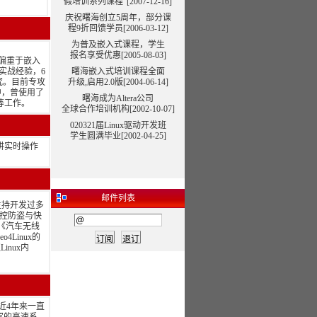
假培训系列课程”
[2007-12-16]
庆祝曙海创立5周年，部分课
程9折回馈学员[2006-03-12]
为普及嵌入式课程，学生
报名享受优惠[2005-08-03]
偏重于嵌入
实战经验，6
曙海嵌入式培训课程全面
研究。目前专攻
升级,启用2.0版[2004-06-14]
中，曾使用了
曙海成为Altera公司
植等工作。
全球合作培训机构[2002-10-07]
020321届Linux驱动开发班
学生圆满毕业[2002-04-25]
讲实时操作
邮件列表
主持开发过多
监控防盗与快
《汽车无线
Linux的
inux内
最近4年来一直