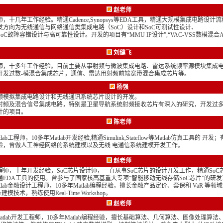
赵老师
，十几年工作经验。精通Cadence,Synopsys等EDA工具，精通大规模集成电路设计
发方向为无线通信与网络通信类集成电路（SoC）设计和SoC可测试性设计、
oC故障容错设计与高可靠性设计。开发的项目有“MMU IP设计”,“VAC-VSS数模混合A
刘健飞
师，十多年工作经验。目前主要从事射频与微波集成电路、雷达系统频率源模块集成
开发过数-模混合集成芯片，通信、雷达用射频前端宽带混合集成芯片等。
杨强
频模拟集成电路设计和无线通讯系统芯片设计的开发。
射频及混合信号集成电路，特别是卫星导航系统射频接收芯片有深入的研究，开发过
计的项目。
陈老师
lab工程师，10多年Matlab开发经验,精通Simulink,Stateflow等Matlab仿真工具的 
验，曾做人工神经网络的系统建模以及无线 电通信系统建模开发工作。
赵老师
程师，十年开发经验，SoC芯片设计师，一直从事SoC芯片的设计开发工作，精通SoC
通EDA工具的使用。曾参与了国家核高基重大专项“智能移动无线存储SoC芯片”的研
tlab金融设计工程师，10多年Matlab编程经验，擅长金融产品定价、套保和 VaR 等
flow建模技术，熟练使用Real-Time Workshop。
赵老师
atlab开发工程师，10多年Matlab编程经验，擅长基础算法、几何算法、图像处理算