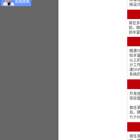
从事
统设计
曾任多
验，精
验丰富
精通T
验丰
以上
计工作
速DS
系统
开发经
项目
曾任
目。精通
TCP/
曾任