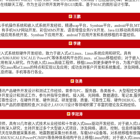
ux、Windows Win32、Unix Xlib、Mac OS Carbon、Cocoa各平台底层核心库。曾独
one 在线聊天工程，作为主设计师开发跨平台GUI类库、基于MAC的图形设计引擎。
王鹏
G手机操作系统和嵌入式系统开发经验，精通wap平台，Symbian平台，android平台,M
ux，有手机WAP网站开发、彩信MMS开发、语音增值业务IVR开发、Java EE移动商务网站
业级应用系统开发、Symbian下应用开发、android下应用开发和系统移植的丰富经验。
李建
入式系统软硬件开发经验，致力于嵌入式uCLinux、Linux系统应用和研究。具有
fire/X86/ARM/ XSCALE/ PowerPC等体系结构平台的Linux、uClinux移植经验；对于嵌
用有深入研究。作为嵌入式Linux高级工程师，移植Linux到更多硬件平台，为客户提
究Linux和uCLinux的特点和实现以及应用；成功支持客户开发和系统集成，涉及网
信息终端，手机等各行各业。
张勇
年通讯产品硬件开发设计和测试工作经验，曾参与PC、服务器、各类板卡、大型程控交
件开发设计和测试工作，参与并指导交换机、接入网、光网络、数据通信、笔记本,服
可靠性设计，在硬件开发、硬件测试、研发管理、质量、可靠性工程、硬件DEBUG、
展与产品的原理图检查,PCB设计,LAYOUT设计等领域积累了非富的理论及实践经验。
李冠涛
讲师，具有10几年嵌入式技术从业经验和十年嵌入式linux驱动开发经验，对于嵌入式Li
用有深入研究，主持开发过多个大型嵌入式项目，涉及网络，通讯，控制，信息终端
航天在轨数据采集系统、地震数据采集分析系统、车载MP4设备等。对系统移植有很
/ARM/XSCALE/PowerPC/MIPS等各种体系结构平台上移植Linux内核；对于嵌入式Lin