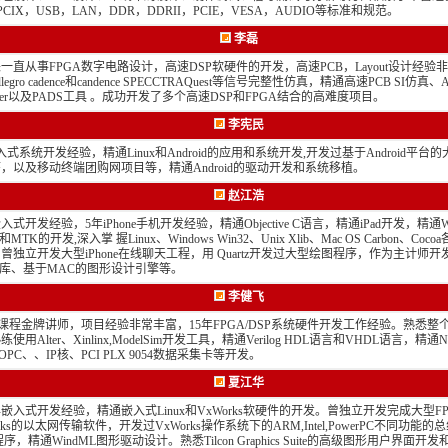
，PCIX，USB，LAN，DDR，DDRII，PCIE，VESA，AUDIO等标准和规范。
李磊
来一直从事FPGA数字电路设计，高速DSP软硬件的开发，高速PCB，Layout设计经验
legro cadence和candence SPECCTRAQuest等信号完整性仿真，精通高速PCB SI仿真、Al
igner以及PADS工具 。成功开发了多个高速DSP和FPGA结合的高难度项目。
李宪民
入式系统开发经验，精通Linux和Android的应用和系统开发,开发过基于Android平台
，以及移动终端团购网项目等，精通Android的驱动开发和系统移植。
赵江浩
入式开发经验，5年iPhone手机开发经验，精通Objective C语言，精通iPad开发，精通Wi
le和MTK的开发,深入掌 握Linux、Windows Win32、Unix Xlib、Mac OS Carbon、Co
曾独立开发大型iPhone在线聊天工程，用 Quartz开发过大型绘图程序，作为主计师
类库、基于MAC的图形设计引擎等。
李健飞
A课程金牌讲师，项目经验非常丰富，15年FPGA/DSP系统硬件开发工作经验。熟悉整
使用Alter、Xinlinx,ModelSim开发工具，精通Verilog HDL语言和VHDL语言，精通Nio
SOPC、、IP核、PCI PLX 9054数据采集卡等开发。
夏江华
嵌入式开发经验，精通嵌入式Linux和VxWorks软硬件的开发。曾独立开发完成大型F
orks的以太网传输软件，开发过VxWorks操作系统下的ARM,Intel,PowerPC不同功能
程序，精通WindML图形驱动设计。熟悉Tilcon Graphics Suite的高级图形用户界面