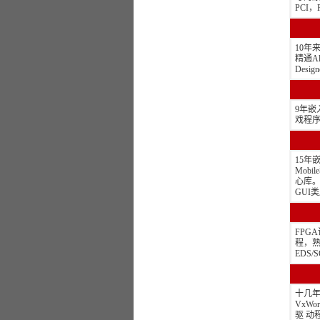
PCI
10年
精通Al
Des
9年嵌
戏程序
15年嵌
Mobi
心库。
GUI
FPG
程，熟练
EDS/
十几年
VxW
驱 动