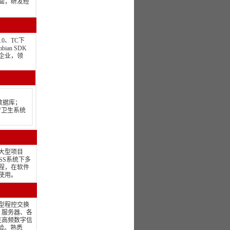
全面，研发经
.0、TC下
ian SDK
资企业，领
l数据库；
事医疗卫生系统
大型项目
SS系统下多
程，在软件
使用。
型程控交换
、服务器、各
在高频数字信
验。熟悉