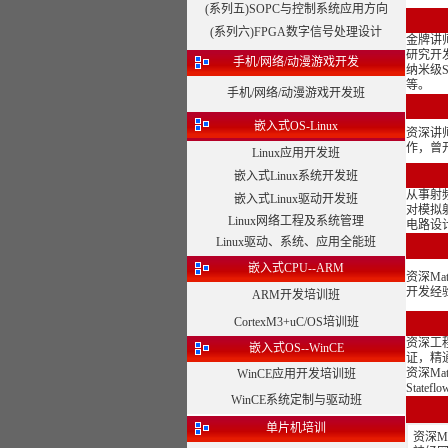
(系列五)SOPC与控制系统应用方向
(系列六)FPGA数字信号处理设计
金牌讲师
研究开
手机/网络/动漫游戏开发
纳米级S
等。
手机/网络/动漫游戏开发班
嵌入式OS-Linux
资深讲
作，曾
Linux应用开发班
嵌入式Linux系统开发班
从事射
嵌入式Linux驱动开发班
对模拟
Linux网络工程及系统管理
电路设
Linux驱动、系统、应用全能班
嵌入式CPU--ARM
资深Mat
开发经
ARM开发培训班
CortexM3+uC/OS培训班
资深工
嵌入式OS--WinCE
证，精
资深Ma
WinCE应用开发培训班
State
WinCE系统定制与驱动班
单片机培训
资深M