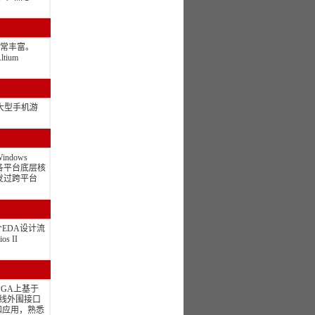
非常丰富。
tium
的大型手机游
ndows
coa各平台底层核
开发过跨平台
个EDA设计流
s II
PGA上基于
的总线外围接口
开发和应用，熟悉