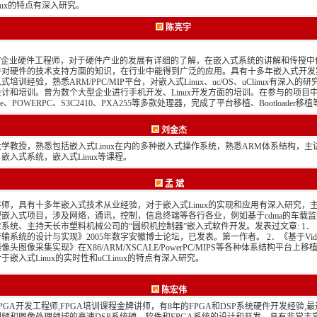
inux的特点有深入研究。
陈亮宇
IT企业硬件工程师，对于硬件产业的发展有详细的了解，在嵌入式系统的讲解和传授中
件对硬件的技术支持方面的知识，在行业中能得到广泛的应用。具有十多年嵌入式开发
式培训经验，熟悉ARM/PPC/MIP平台，对嵌入式Linux、uc/OS、uClinux有深入的
计和培训。曾为数个大型企业进行手机开发、Linux开发方面的培训。在参与的项目
fire、POWERPC、S3C2410、PXA255等多款处理器，完成了平台移植、Bootloader移
刘金杰
学教授，熟悉包括嵌入式Linux在内的多种嵌入式操作系统，熟悉ARM体系结构，主
嵌入式系统，嵌入式Linux等课程。
孟 斌
师，具有十多年嵌入式技术从业经验，对于嵌入式Linux的实现和应用有深入研究，
型嵌入式项目，涉及网络，通讯，控制，信息终端等各行各业，例如基于cdma的车载
系统、主持天长市塑料机械公司的“圆织机控制器”嵌入式软件开发。发表过文章: 1．
输系统的设计与实现》2005年数字安徽博士论坛，已发表。第一作者。 2．《基于Video4
摄像头图像采集实现》在X86/ARM/XSCALE/PowerPC/MIPS等各种体系结构平台上移植L
于嵌入式Linux的实时性和uCLinux的特点有深入研究。
陈宏伟
PGA开发工程师,FPGA培训课程金牌讲师，有8年的FPGA和DSP系统硬件开发经验,