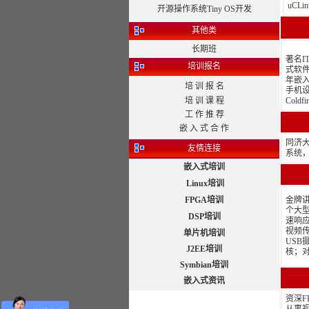
uCL
开源操作系统Tiny OS开发
其他类
长期班
著名
培训报名
式软
年嵌入
培 训 报 名
手机设
培 训 课 程
Cold
工 作 推 荐
嵌 入 式 合 作
同济大
友情连接
系统，
嵌入式培训
Linux培训
FPGA培训
金牌讲
个大
DSP培训
速响应
视频传
单片机培训
USB
J2EE培训
核；对
Symbian培训
嵌入式资讯
资深F