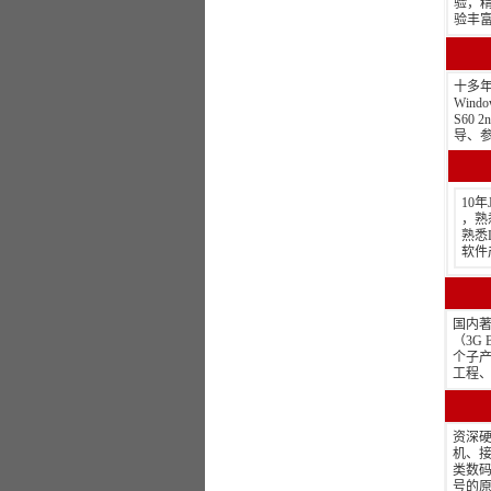
验，精
验丰
十多年
Wind
S60
导、
10
，熟
熟悉L
软件
国内
（3G
个子
工程
资深
机、接
类数码
号的