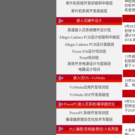
神经网
单片机系统开发初级和中级班
的软件
练使用Re
单片机系统开发高级班
嵌入式硬件设计
9年M
高速嵌入式系统硬件设计班
射频卡
通MT
Allegro Cadence PCB设计初级和中级班
MTK
Allegro Cadence PCB设计高级班
Power Pcb设计培训班
13年
Protel培训班
机制原
高效开关电源设计与提高班
基于A
电路设计培训
嵌入式OS--VxWorks
10年
富，
VxWorks应用开发培训班
VxWorks BSP开发高级班
9年D
PowerPC嵌入式系统/编译器优化
视频会
于DS
PowerPC系统开发培训班
编译器原理及优化技术专题班
PLC编程/变频器/数控/人机界面
十多年手