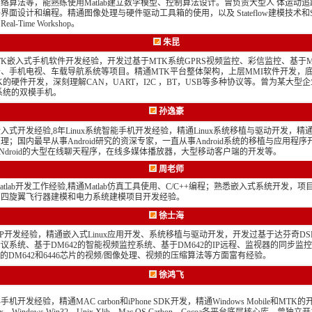
络算法等，能熟练使用Matlab建立数学模型、控制算法设计。曾负责大型人 体运动
界面设计和编程。精通图像处理与硬件驱动工具箱的使用，以及 Stateflow建模技术和Simu
al-Time Workshop。
朱昆
TK嵌入式手机软件开发经验，开发过基于MTK系统GPRS视频监控、彩信监控、基于
、手机电视、车载导航系统等项目。精通MTK平台整体架构，上层MMI软件开发，
K的硬件开发，深刻理解CAN，UART，I2C ，BT，USB等多种协议等。曾为某大型
系统的双模手机。
孙逸豪
嵌入式开发经验,8年Linux系统智能手机开发经验，精通Linux系统移植与驱动开发，精通L
理；国内最早从事Android研究的资深专家，一直从事Android系统的移植与应用程
Ndroid的大型在线聊天程序，在线多媒体播放器，大型移动客户端的开发等。
周老师
Matlab开发工作经验,精通Matlab仿真工具使用、C/C++编程；熟悉嵌入式系统开发，
有四旋翼飞行器建模和电力系统建模项目开发经验。
徐士海
SP开发经验，精通嵌入式Linux应用开发、系统移植与驱动开发，开发过基于达芬奇DSP
议系统、基于DM642的智能视频监控系统、基于DM642的IP远程、监视器的同步监
P的DM642和6446芯片的视频/图像处理、视频的压缩算法等方面富有经验。
徐鸿飞
机开发经验，精通MAC carbon和iPhone SDK开发，精通Windows Mobile和MTK