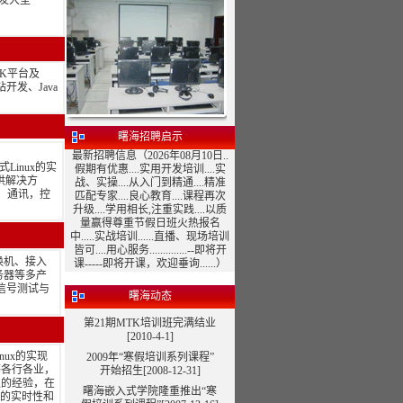
立开发大型
TK平台及
开发、Java
曙海招聘启示
最新招聘信息（2026年08月10日..
入式Linux的实
假期有优惠....实用开发培训....实
供解决方
战、实操....从入门到精通....精准
络，通讯，控
匹配专家....良心教育....课程再次
升级....学用相长,注重实践....以质
量赢得尊重节假日班火热报名
中.....实战培训......直播、现场培训
皆可....用心服务..............--即将开
换机、接入
课-----即将开课，欢迎垂询......）
务器等多产
信号测试与
曙海动态
第21期MTK培训班完满结业
[2010-4-1]
nux的实现
2009年“寒假培训系列课程”
等各行各业，
开始招生[2008-12-31]
强的经验，在
曙海嵌入式学院隆重推出“寒
ux的实时性和