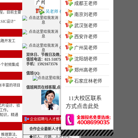
成都王老师
流程，目前主要
南京刘老师
SIC设计”
QQ客服一
武汉张老师
QQ客服二
西安许老师
电路开发工
广州吴老师
QQ客服三
双休日、节假日及晚上可致电
沈阳胡老师
值班电话：021-51875830 值班
手机：15921673576
多个射频集成
郑州高老师
值班QQ:
石家庄林老师
开发；有丰富的项目
值班网页在线客服,点击交谈：
11大校区联系
方式点击此处
芯片设计、验
发工作。
领域知识，精通
企业招聘与人才推荐(免费)
合作企业最新人才需求公告
法、推理算法、
◆招人、应聘、人才合作，