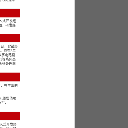
富的高速系
入式开发经
全面，研发经
项目，实战经
。具有8年
数字电路设
01等系列高
擅长多处理器
统开发，有丰富的
无线增值项
API，
入式开发经