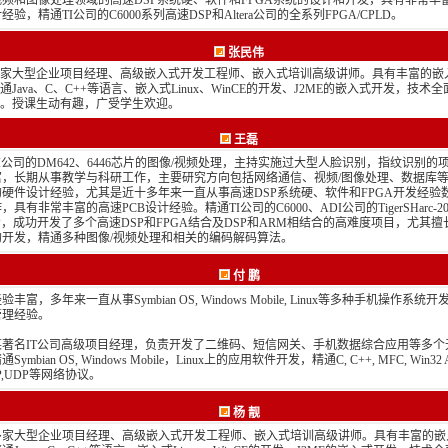
视频和图像处理领域的高速DSP系统硬、软件和FPGA系统的设计和开发，具有非常丰
经验，精通TI公司的C6000系列高速DSP和Altera公司的全系列FPGA/CPLD。
张民伟
家大型企业项目经理、高级嵌入式开发工程师、嵌入式培训高级讲师。具有丰富的嵌
通Java、C、C++等语言、嵌入式Linux、WinCE的开发、J2ME的嵌入式开发，技术
。授课生动有趣，广受学生欢迎。
王磊
I公司的DM642、6446芯片的图像/视频处理，主持实施过大型人脸识别，指纹识别的
富，长期从事教学与科研工作，主要研究方向包括网络通信、视频/图像处理、数据库等
的硬件设计经验，尤其是近十多年来一直从事高速DSP系统硬、软件和FPGA开发经验
，具有非常丰富的高速PCB设计经验。精通TI公司的C6000、ADI公司的TigerSHarc-2
P，成功开发了多个高速DSP和FPGA结合及DSP和ARM相结合的高难度项目，尤其
的开发，精通多种图像/视频处理和相关的编码解码算法。
付 鹏
验丰富，多年来一直从事Symbian OS, Windows Mobile, Linux等多种手机操作系
管理经验。
某著名IT公司高级项目经理，负责开发了二维码、短信网关、手机数据综合应用等多个
Symbian OS, Windows Mobile，Linux上的应用软件开发，精通C, C++, MFC, Win32 
IP,UDP等网络协议。
杨 靓
多家大型企业项目经理、高级嵌入式开发工程师、嵌入式培训高级讲师。具有丰富的嵌