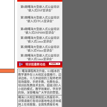
第6期曙海大型嵌入式公益培训
“嵌入式DSP宣讲会”
第5期曙海大型嵌入式公益培训
“嵌入式FPGA宣讲会”
第4期曙海大型嵌入式公益培训
“嵌入式DSP6000宣讲会”
第3期曙海大型嵌入式公益培训
“嵌入式Linux宣讲会”
第2期曙海大型嵌入式公益培训
“嵌入式Wince宣讲会”
第1期曙海大型嵌入式公益培训
“嵌入式Linux宣讲会”
培训班最新动态
☆ 曙海课程再次升级，6.0版本的
教学课件在11大校区全面推行，边
讲边练，十几年经验的工程师老师
现场面授，手把手教，包教包会，
培训后免费技术支持，超级3到5人
小班的模式，教学效果好，学员学
的快，深受曙海广大学员的赞誉。
曙海11大校区寒假班火热报名中，
详情请拨打各培训基地电话咨询或
网上在线客服，全国免费报名电