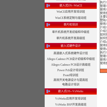
执行
嵌入式OS--WinCE
管理
使用A
WinCE应用开发培训班
使用
主要
WinCE系统定制与驱动班
登陆
使用
单片机培训
介绍
介绍
单片机系统开发初级和中级班
如何
单片机系统开发高级班
如何
介绍s
使用
嵌入式硬件设计
使用v
执行
高速嵌入式系统硬件设计班
管理
Allegro Cadence PCB设计初级和中级班
使用A
使用
Allegro Cadence PCB设计高级班
Power Pcb设计培训班
Protel培训班
高效开关电源设计与提高班
电路设计培训
嵌入式OS--VxWorks
VxWorks应用开发培训班
VxWorks BSP开发高级班