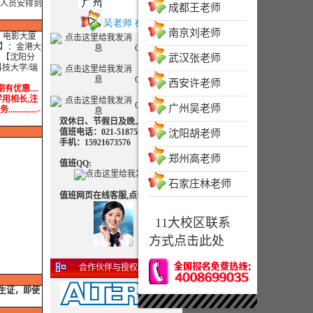
人员安排到
成都王老师
南京刘老师
：电影大厦
部】：金港大
QQ客服一
 【沈阳分
武汉张老师
技大学/瑞
QQ客服二
西安许老师
期有优惠....
.学用相长,注
QQ客服三
广州吴老师
.......-
双休日、节假日及晚上可致电
值班电话：021-51875830 值班
沈阳胡老师
手机：15921673576
郑州高老师
值班QQ:
石家庄林老师
值班网页在线客服,点击交谈：
11大校区联系
方式点击此处
合作伙伴与授权机构
学生证，即使