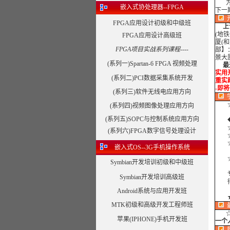
为了
嵌入式协处理器--FPGA
下一
FPGA应用设计初级和中级班
上
(地
FPGA应用设计高级班
厦(
FPGA项目实战系列课程----
部】
景大
(系列一)Spartan-6 FPGA 视频处理
最近
实用开
(系列二)PCI数据采集系统开发
重实践
-即将
(系列三)软件无线电应用方向
☆课
(系列四)视频图像处理应用方向
(系列五)SOPC与控制系统应用方向
◆外
☆
(系列六)FPGA数字信号处理设计
☆
☆合
嵌入式OS--3G手机操作系统
☆合
Symbian开发培训初级和中级班
专注
Symbian开发培训高级班
得到
Android系统与应用开发班
MTK初级和高级开发工程师班
苹果(IPHONE)手机开发班
一个