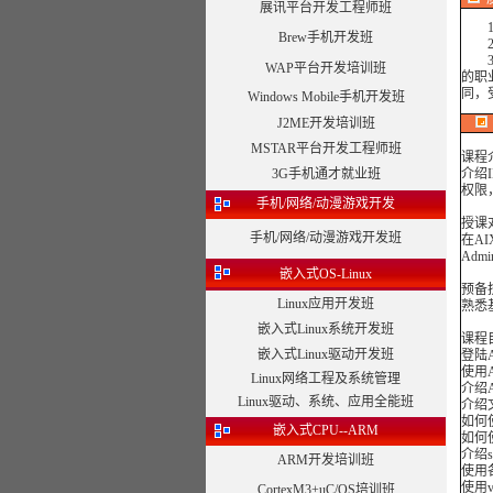
展讯平台开发工程师班
1、
Brew手机开发班
2、
3、
WAP平台开发培训班
的职
同，
Windows Mobile手机开发班
J2ME开发培训班
MSTAR平台开发工程师班
课程
3G手机通才就业班
介绍
权限，
手机/网络/动漫游戏开发
授课
手机/网络/动漫游戏开发班
在AI
Admi
嵌入式OS-Linux
预备
Linux应用开发班
熟悉
嵌入式Linux系统开发班
课程
嵌入式Linux驱动开发班
登陆
使用
Linux网络工程及系统管理
介绍
Linux驱动、系统、应用全能班
介绍
如何
嵌入式CPU--ARM
如何
介绍s
ARM开发培训班
使用
使用v
CortexM3+uC/OS培训班