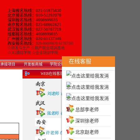
上海报名热线：021-51875830
北京报名热线：010-51292078
深圳报名热线：4008699035
南京报名热线：025-68662821
武汉报名热线：027-50767718
成都报名热线：4008699035
广州报名热线：
020-61137349
西安报名热线：
029-86699670 61787181
☆
研发与生产
☆
脱产就业培训基地
☆
3G通信学院
☆
企业培训学院
在线客服
承接项目
开发板商城
学院论坛
WEB在线客服
总部李老师
深圳徐老师
北京赵老师