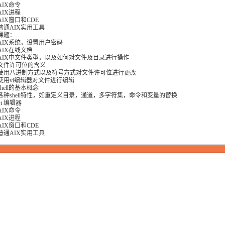
AIX命令
AIX进程
IX窗口和CDE
普通AIX实用工具
课题：
AIX系统，设置用户密码
AIX在线文档
AIX中文件类型，以及如何对文件及目录进行操作
文件许可位的含义
使用八进制方式以及符号方式对文件许可位进行更改
使用vi编辑器对文件进行编辑
hell的基本概念
各种shell特性，如重定义目录，通道，多字符集，命令和变量的替换
i 编辑器
AIX命令
AIX进程
IX窗口和CDE
普通AIX实用工具