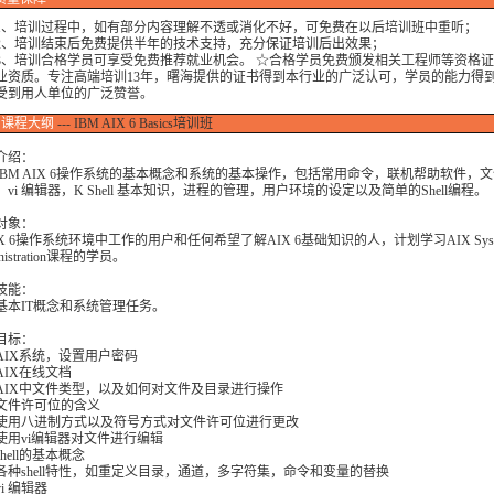
培训过程中，如有部分内容理解不透或消化不好，可免费在以后培训班中重听；
培训结束后免费提供半年的技术支持，充分保证培训后出效果；
培训合格学员可享受免费推荐就业机会。 ☆合格学员免费颁发相关工程师等资格证
业资质。专注高端培训13年，曙海提供的证书得到本行业的广泛认可，学员的能力得
受到用人单位的广泛赞誉。
课程大纲
--- IBM AIX 6 Basics培训班
介绍：
IBM AIX 6操作系统的基本概念和系统的基本操作，包括常用命令，联机帮助软件，
vi 编辑器，K Shell 基本知识，进程的管理，用户环境的设定以及简单的Shell编程。
对象：
X 6操作系统环境中工作的用户和任何希望了解AIX 6基础知识的人，计划学习AIX Syst
nistration课程的学员。
技能：
基本IT概念和系统管理任务。
目标：
AIX系统，设置用户密码
AIX在线文档
AIX中文件类型，以及如何对文件及目录进行操作
文件许可位的含义
使用八进制方式以及符号方式对文件许可位进行更改
使用vi编辑器对文件进行编辑
hell的基本概念
各种shell特性，如重定义目录，通道，多字符集，命令和变量的替换
i 编辑器