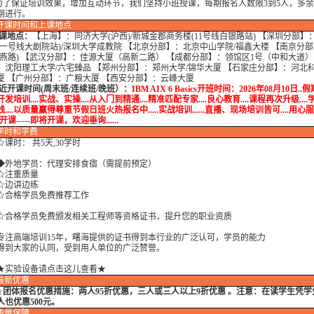
保证培训效果，增加互动环节，我们坚持小班授课，每期报名人数限3到5人，多余
期进行。
开课时间和上课地点
课地点：
【上海】：同济大学(沪西)/新城金郡商务楼(11号线白银路站) 【深圳分部】
铁一号线大剧院站)/深圳大学成教院 【北京分部】：北京中山学院/福鑫大楼 【南京分
和燕路) 【武汉分部】：佳源大厦（高新二路） 【成都分部】：领馆区1号（中和大道）
：沈阳理工大学/六宅臻品 【郑州分部】：郑州大学/锦华大厦 【石家庄分部】：河北科
厦 【广州分部】：广粮大厦 【西安分部】：云峰大厦
开课时间(周末班/连续班/晚班）：
IBM AIX 6 Basics开班时间：2026年08月10日..假
发培训....实战、实操....从入门到精通....精准匹配专家....良心教育....课程再次升级...
....以质量赢得尊重节假日班火热报名中.....实战培训......直播、现场培训皆可....用心服务.......
开课-----即将开课，欢迎垂询......
学时
和学费
时： 共5天,30学时
地学员：代理安排食宿（需提前预定）
注重质量
边讲边练
格学员免费推荐工作
格学员免费颁发相关工程师等资格证书，提升您的职业资质
高端培训15年，曙海提供的证书得到本行业的广泛认可，学员的能力
大家的认同，受到用人单位的广泛赞誉。
★实验设备请点击这儿查看★
最新优惠
☆
团体报名优惠措施：
两人95折优惠，三人或三人以上9折优惠 。注意：在读学生凭
人也优惠500元。
质量保障