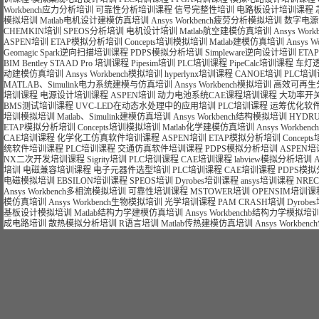
Workbench应力分析培训
可靠性分析培训课程
信号完整性培训
电路板设计培训课程
模拟培训
Matlab电机设计建模仿真培训
Ansys Workbench疲劳分析模拟培训
数字电源
CHEMKIN培训
SPEOS分析培训
电机设计培训
Matlab航空建模仿真培训
Ansys Wo
ASPEN培训
ETAP模拟分析培训
Concepts培训模拟培训
Matlab建模仿真培训
Ansys 
Geomagic Spark逆向扫描培训课程
PDPS模拟分析培训
Simpleware逆向设计培训
ET
BIM Bentley STAAD Pro 培训课程
Pipesim培训
PLC培训课程
PipeCalc培训课程
车灯
动建模仿真培训
Ansys Workbench模拟培训
hyperlynx培训课程
CANOE培训
PLC培
MATLAB、Simulink电力系统建模与仿真培训
Ansys Workbench模拟培训
高效可再生
培训课程
电源设计培训课程
ASPEN培训
动力电池系统CAE课程培训课程
大功率开
BMS测试培训课程
UVC-LED在动态水处理中的应用培训
PLC培训课程
运筹优化软件
培训模拟培训
Matlab、Simulink建模仿真培训
Ansys Workbench结构模拟培训
HYDR
ETAP模拟分析培训
Concepts培训模拟培训
Matlab化学建模仿真培训
Ansys Workb
CAE培训课程
化学化工仿真软件培训课程
ASPEN培训
ETAP模拟分析培训
Concep
统软件培训课程
PLC培训课程
交通仿真软件培训课程
PDPS模拟分析培训
ASPEN培
NX二次开发培训课程
Sigrity培训
PLC培训课程
CAE培训课程
labview模拟分析培训
培训
电磁兼容培训课程
电子元器件选型培训
PLC培训课程
CAE培训课程
PDPS模
电磁模拟培训
EBSILON培训课程
SPEOS培训
Dyrobes培训课程
ansys培训课程
NRE
Ansys Workbench多相流模拟培训
可靠性培训课程
MSTOWER培训
OPENSIM培训课
模仿真培训
Ansys Workbench生物模拟培训
光学培训课程
PAM CRASH培训
Dyrob
基板设计模拟培训
Matlab结构力学建模仿真培训
Ansys Workbenchb结构力学模拟培
成电路培训
散热模拟分析培训
R语言培训
Matlab传热建模仿真培训
Ansys Workb