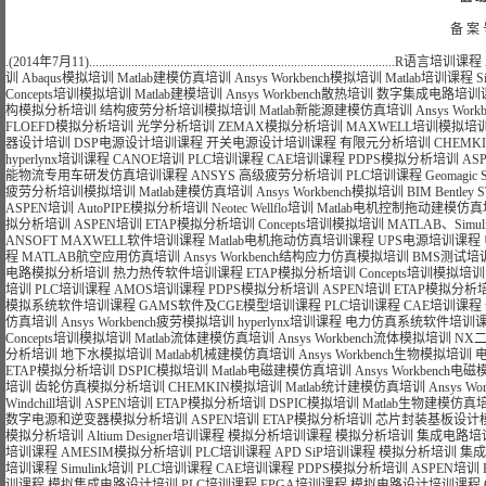
备 案 
.(2014年7月11)..............................................................................................
R语言培训课程
训
Abaqus模拟培训
Matlab建模仿真培训
Ansys Workbench模拟培训
Matlab培训课程
S
Concepts培训模拟培训
Matlab建模培训
Ansys Workbench散热培训
数字集成电路培训
构模拟分析培训
结构疲劳分析培训模拟培训
Matlab新能源建模仿真培训
Ansys Wo
FLOEFD模拟分析培训
光学分析培训
ZEMAX模拟分析培训
MAXWELL培训模拟培
器设计培训
DSP电源设计培训课程
开关电源设计培训课程
有限元分析培训
CHEMK
hyperlynx培训课程
CANOE培训
PLC培训课程
CAE培训课程
PDPS模拟分析培训
AS
能物流专用车研发仿真培训课程
ANSYS 高级疲劳分析培训
PLC培训课程
Geomagi
疲劳分析培训模拟培训
Matlab建模仿真培训
Ansys Workbench模拟培训
BIM Bentle
ASPEN培训
AutoPIPE模拟分析培训
Neotec Wellflo培训
Matlab电机控制拖动建模仿
拟分析培训
ASPEN培训
ETAP模拟分析培训
Concepts培训模拟培训
MATLAB、Si
ANSOFT MAXWELL软件培训课程
Matlab电机拖动仿真培训课程
UPS电源培训课程
程
MATLAB航空应用仿真培训
Ansys Workbench结构应力仿真模拟培训
BMS测试培
电路模拟分析培训
热力热传软件培训课程
ETAP模拟分析培训
Concepts培训模拟培训
培训
PLC培训课程
AMOS培训课程
PDPS模拟分析培训
ASPEN培训
ETAP模拟分析
模拟系统软件培训课程
GAMS软件及CGE模型培训课程
PLC培训课程
CAE培训课程
仿真培训
Ansys Workbench疲劳模拟培训
hyperlynx培训课程
电力仿真系统软件培训
Concepts培训模拟培训
Matlab流体建模仿真培训
Ansys Workbench流体模拟培训
NX
分析培训
地下水模拟培训
Matlab机械建模仿真培训
Ansys Workbench生物模拟培训
ETAP模拟分析培训
DSPIC模拟培训
Matlab电磁建模仿真培训
Ansys Workbench
培训
齿轮仿真模拟分析培训
CHEMKIN模拟培训
Matlab统计建模仿真培训
Ansys 
Windchill培训
ASPEN培训
ETAP模拟分析培训
DSPIC模拟培训
Matlab生物建模仿真
数字电源和逆变器模拟分析培训
ASPEN培训
ETAP模拟分析培训
芯片封装基板设计
模拟分析培训
Altium Designer培训课程
模拟分析培训课程
模拟分析培训
集成电路培
培训课程
AMESIM模拟分析培训
PLC培训课程
APD SiP培训课程
模拟分析培训
集成
培训课程
Simulink培训
PLC培训课程
CAE培训课程
PDPS模拟分析培训
ASPEN培训
训课程
模拟集成电路设计培训
PLC培训课程
FPGA培训课程
模拟电路设计培训课程