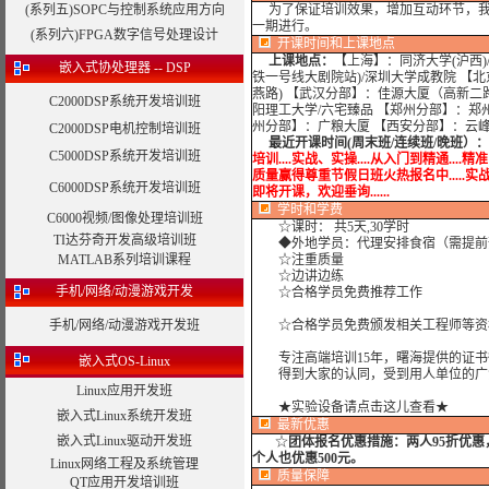
(系列五)SOPC与控制系统应用方向
为了保证培训效果，增加互动环节，我
一期进行。
(系列六)FPGA数字信号处理设计
开课时间和上课地点
上课地点：
【上海】：同济大学(沪西)
嵌入式协处理器 -- DSP
铁一号线大剧院站)/深圳大学成教院 【
燕路) 【武汉分部】：佳源大厦（高新二
C2000DSP系统开发培训班
阳理工大学/六宅臻品 【郑州分部】：郑
州分部】：广粮大厦 【西安分部】：云
C2000DSP电机控制培训班
最近开课时间(周末班/连续班/晚班）：
C5000DSP系统开发培训班
培训....实战、实操....从入门到精通....精
质量赢得尊重节假日班火热报名中.....实战培训....
C6000DSP系统开发培训班
即将开课，欢迎垂询......
学时
和学费
C6000视频/图像处理培训班
☆课时： 共5天,30学时
TI达芬奇开发高级培训班
◆外地学员：代理安排食宿（需提前
MATLAB系列培训课程
☆注重质量
☆边讲边练
手机/网络/动漫游戏开发
☆合格学员免费推荐工作
手机/网络/动漫游戏开发班
☆合格学员免费颁发相关工程师等资
专注高端培训15年，曙海提供的证书
嵌入式OS-Linux
得到大家的认同，受到用人单位的广
Linux应用开发班
★实验设备请点击这儿查看★
嵌入式Linux系统开发班
最新优惠
嵌入式Linux驱动开发班
☆
团体报名优惠措施：
两人95折优
个人也优惠500元。
Linux网络工程及系统管理
质量保障
QT应用开发培训班