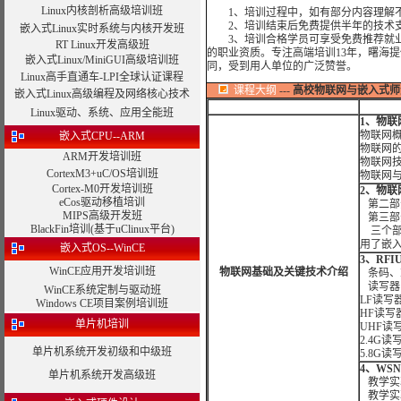
Linux内核剖析高级培训班
1、培训过程中，如有部分内容理解不
2、培训结束后免费提供半年的技术支
嵌入式Linux实时系统与内核开发班
3、培训合格学员可享受免费推荐就业
RT Linux开发高级班
的职业资质。专注高端培训13年，曙海
嵌入式Linux/MiniGUI高级培训班
同，受到用人单位的广泛赞誉。
Linux高手直通车-LPI全球认证课程
课程大纲
---
高校物联网与嵌入式师
嵌入式Linux高级编程及网络核心技术
Linux驱动、系统、应用全能班
1、物
物联网
嵌入式CPU--ARM
物联网
ARM开发培训班
物联网
CortexM3+uC/OS培训班
物联网
Cortex-M0开发培训班
2、物联
eCos驱动移植培训
第二部
MIPS高级开发班
第三部
BlackFin培训(基于uClinux平台)
三个部
用了嵌
嵌入式OS--WinCE
3、RF
WinCE应用开发培训班
物联网基础及关键技术介绍
条码、
读写器
WinCE系统定制与驱动班
LF读写
Windows CE项目案例培训班
HF读写
单片机培训
UHF读
2.4G读
单片机系统开发初级和中级班
5.8G读
4、WS
单片机系统开发高级班
教学实
教学实