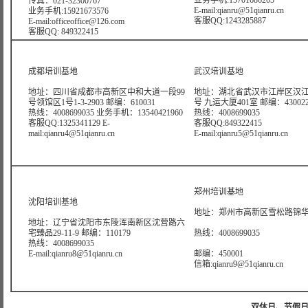
业务手机:15701686205
传真：021-32300767
E-mail:qianru@51qianru.cn
业务手机:15921673576
客服QQ:1243285887
E-mail:officeoffice@126.com
客服QQ: 849322415
成都培训基地
武汉培训基地
地址：四川省成都市高新区中和大道一段99
地址：湖北省武汉市江岸区汉江
号领馆区1号1-3-2903 邮编：610031
号 九运大厦401室 邮编：43002
热线：4008699035 业务手机：13540421960
热线：4008699035
客服QQ:1325341129 E-
客服QQ:849322415
mail:qianru4@51qianru.cn
E-mail:qianru5@51qianru.cn
郑州培训基地
沈阳培训基地
地址：郑州市高新区雪松路锦华大
地址：辽宁省沈阳市东陵浑南新区沈营路六
宅臻品29-11-9 邮编：110179
热线：4008699035
热线：4008699035
E-mail:qianru8@51qianru.cn
邮编：450001
信箱:qianru9@51qianru.cn
双休日、节假日可