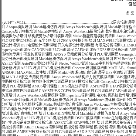
值 班
备 案 
.(2014年7月11)..............................................................................................
R语言培训课程
训
Abaqus模拟培训
Matlab建模仿真培训
Ansys Workbench模拟培训
Matlab培训课程
S
Concepts培训模拟培训
Matlab建模培训
Ansys Workbench散热培训
数字集成电路培训
构模拟分析培训
结构疲劳分析培训模拟培训
Matlab新能源建模仿真培训
Ansys Wo
FLOEFD模拟分析培训
光学分析培训
ZEMAX模拟分析培训
MAXWELL培训模拟培
器设计培训
DSP电源设计培训课程
开关电源设计培训课程
有限元分析培训
CHEMK
hyperlynx培训课程
CANOE培训
PLC培训课程
CAE培训课程
PDPS模拟分析培训
AS
能物流专用车研发仿真培训课程
ANSYS 高级疲劳分析培训
PLC培训课程
Geomagi
疲劳分析培训模拟培训
Matlab建模仿真培训
Ansys Workbench模拟培训
BIM Bentle
ASPEN培训
AutoPIPE模拟分析培训
Neotec Wellflo培训
Matlab电机控制拖动建模仿
拟分析培训
ASPEN培训
ETAP模拟分析培训
Concepts培训模拟培训
MATLAB、Si
ANSOFT MAXWELL软件培训课程
Matlab电机拖动仿真培训课程
UPS电源培训课程
程
MATLAB航空应用仿真培训
Ansys Workbench结构应力仿真模拟培训
BMS测试培
电路模拟分析培训
热力热传软件培训课程
ETAP模拟分析培训
Concepts培训模拟培训
培训
PLC培训课程
AMOS培训课程
PDPS模拟分析培训
ASPEN培训
ETAP模拟分析
模拟系统软件培训课程
GAMS软件及CGE模型培训课程
PLC培训课程
CAE培训课程
仿真培训
Ansys Workbench疲劳模拟培训
hyperlynx培训课程
电力仿真系统软件培训
Concepts培训模拟培训
Matlab流体建模仿真培训
Ansys Workbench流体模拟培训
NX
分析培训
地下水模拟培训
Matlab机械建模仿真培训
Ansys Workbench生物模拟培训
ETAP模拟分析培训
DSPIC模拟培训
Matlab电磁建模仿真培训
Ansys Workbench
培训
齿轮仿真模拟分析培训
CHEMKIN模拟培训
Matlab统计建模仿真培训
Ansys 
Windchill培训
ASPEN培训
ETAP模拟分析培训
DSPIC模拟培训
Matlab生物建模仿真
数字电源和逆变器模拟分析培训
ASPEN培训
ETAP模拟分析培训
芯片封装基板设计
模拟分析培训
Altium Designer培训课程
模拟分析培训课程
模拟分析培训
集成电路培
培训课程
AMESIM模拟分析培训
PLC培训课程
APD SiP培训课程
模拟分析培训
集成