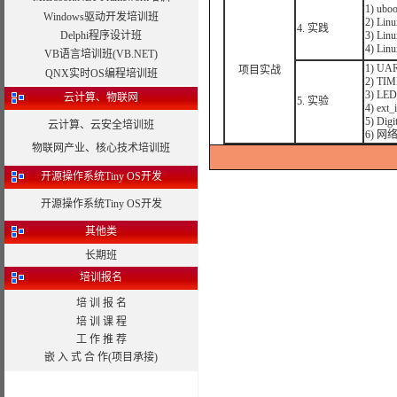
1) u
Windows驱动开发培训班
2) L
4. 实践
Delphi程序设计班
3) L
4) L
VB语言培训班(VB.NET)
1) U
项目实战
QNX实时OS编程培训班
2) T
3) L
云计算、物联网
5. 实验
4) e
5) Dig
云计算、云安全培训班
6) 
物联网产业、核心技术培训班
开源操作系统Tiny OS开发
开源操作系统Tiny OS开发
其他类
长期班
培训报名
培 训 报 名
培 训 课 程
工 作 推 荐
嵌 入 式 合 作(项目承接)