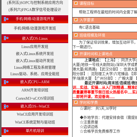
(系列五)SOPC与控制系统应用方向
课程目标
(系列六)FPGA数字信号处理设计
帮助工程师在最短的时间内全面了解MP
手机/网络/动漫游戏开发
入学要求
有C语言基础
手机/网络/动漫游戏开发班
班级规模及环境
嵌入式OS-Linux
为了保证培训效果，增加互动环节，我
Linux应用开发班
下一期进行。
嵌入式Linux系统开发班
开课时间和上课地点
上课地点：
【上海】：同济大学(
嵌入式Linux驱动开发班
大厦(地铁一号线大剧院站)/深圳大学成
Linux网络工程及系统管理
港大厦(和燕路) 【武汉分部】：佳源大
Linux驱动、系统、应用全能班
阳分部】：沈阳理工大学/六宅臻品 【
学/瑞景大厦 【广州分部】：广粮大厦 
嵌入式CPU--ARM
最近开课时间(周末班/连续班/晚
训....实战、实操....从入门到精通....精准
ARM开发培训班
质量赢得尊重节假日班火热报名中.....实战培训...
---即将开课，欢迎垂询......
CortexM3+uC/OS培训班
学时
和学费
嵌入式OS--WinCE
☆课时： 共5天,30学时
WinCE应用开发培训班
◆外地学员：代理安排食宿（需提
WinCE系统定制与驱动班
☆注重质量
☆边讲边练
单片机培训
☆合格学员免费推荐工作