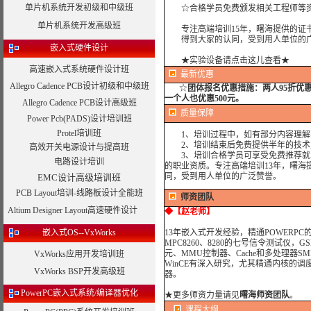
单片机系统开发初级和中级班
☆合格学员免费颁发相关工程师等资
单片机系统开发高级班
专注高端培训15年，曙海提供的证书
得到大家的认同，受到用人单位的广
嵌入式硬件设计
★实验设备请点击这儿查看★
高速嵌入式系统硬件设计班
最新优惠
Allegro Cadence PCB设计初级和中级班
☆
团体报名优惠措施：
两人95折优
一个人也优惠500元。
Allegro Cadence PCB设计高级班
质量保障
Power Pcb(PADS)设计培训班
Protel培训班
1、培训过程中，如有部分内容理解
2、培训结束后免费提供半年的技术
高效开关电源设计与提高班
3、培训合格学员可享受免费推荐就业
电路设计培训
的职业资质。专注高端培训13年，曙海
同，受到用人单位的广泛赞誉。
EMC设计高级培训班
PCB Layout培训-线路板设计全能班
师资团队
Altium Designer Layout高速硬件设计
◆
【赵老师】
嵌入式OS--VxWorks
13年嵌入式开发经验，精通POWERP
MPC8260、8280的七号信令测试仪，
元、MMU控制器、Cache和多处理器SM
VxWorks应用开发培训班
WinCE有深入研究，尤其精通内核的调
VxWorks BSP开发高级班
器。
PowerPC嵌入式系统/编译器优化
★
更多师资力量请见
曙海师资团队
。
课程大纲