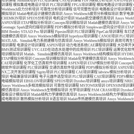
培训课程
Simulink培训
PLC培训课程
CAE培训课程
PDPS模拟分析培训
ASPEN培训
训课程
模拟集成电路设计培训
PLC培训课程
FPGA培训课程
模拟电路设计培训课程
Workbench应力分析培训
可靠性分析培训课程
信号完整性培训
电路板设计培训课程
模拟培训
Matlab电机设计建模仿真培训
Ansys Workbench疲劳分析模拟培训
数字电源
CHEMKIN培训
SPEOS分析培训
电机设计培训
Matlab航空建模仿真培训
Ansys Wo
ASPEN培训
ETAP模拟分析培训
Concepts培训模拟培训
Matlab建模仿真培训
Ansys 
Geomagic Spark逆向扫描培训课程
PDPS模拟分析培训
Simpleware逆向设计培训
ET
BIM Bentley STAAD Pro 培训课程
Pipesim培训
PLC培训课程
PipeCalc培训课程
车灯
动建模仿真培训
Ansys Workbench模拟培训
hyperlynx培训课程
CANOE培训
PLC培
MATLAB、Simulink电力系统建模与仿真培训
Ansys Workbench模拟培训
高效可再生
培训课程
电源设计培训课程
ASPEN培训
动力电池系统CAE课程培训课程
大功率开
BMS测试培训课程
UVC-LED在动态水处理中的应用培训
PLC培训课程
运筹优化软件
培训模拟培训
Matlab、Simulink建模仿真培训
Ansys Workbench结构模拟培训
HYDR
ETAP模拟分析培训
Concepts培训模拟培训
Matlab化学建模仿真培训
Ansys Workb
CAE培训课程
化学化工仿真软件培训课程
ASPEN培训
ETAP模拟分析培训
Concep
统软件培训课程
PLC培训课程
交通仿真软件培训课程
PDPS模拟分析培训
ASPEN培
NX二次开发培训课程
Sigrity培训
PLC培训课程
CAE培训课程
labview模拟分析培训
培训
电磁兼容培训课程
电子元器件选型培训
PLC培训课程
CAE培训课程
PDPS模
电磁模拟培训
EBSILON培训课程
SPEOS培训
Dyrobes培训课程
ansys培训课程
NRE
Ansys Workbench多相流模拟培训
可靠性培训课程
MSTOWER培训
OPENSIM培训课
模仿真培训
Ansys Workbench生物模拟培训
光学培训课程
PAM CRASH培训
Dyrob
基板设计模拟培训
Matlab结构力学建模仿真培训
Ansys Workbenchb结构力学模拟培
成电路培训
散热模拟分析培训
R语言培训
Matlab传热建模仿真培训
Ansys Workb