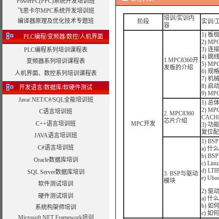
PowerPC(PPC)系统开发培训班
飞思卡尔MPC系统开发培训班
培训/实训内
编译器原理及优化技术专题班
阶段
实训/
容
1) 板
PLC编程/变频器/数控/人机界面
2) M
3) 连
PLC编程系列培训课程表
4) 
1.MPC8360开
变频器系列培训课程表
5) M
发板的介绍
6) 规
人机界面、数控系列培训课程表
7) 机
8) 启
开发语言/数据库/软硬件测试
9) MP
Java/.NET/C#/SQL全能培训班
1) 
2) 
C语言培训班
2. MPC8360
CAC
芯片介绍
C++语言培训班
MPC开发
3) 
复位配
JAVA语言培训班
1) BSP
C#语言培训班
a) 什
b) B
Oracle数据库培训
c) L
d) L
SQL Server数据库培训
3. BSP与驱动
e) U
模块
软件测试培训
2) 驱
硬件测试培训
a) 
b) 
系统构架师培训
c) 
Microsoft.NET Framework培训