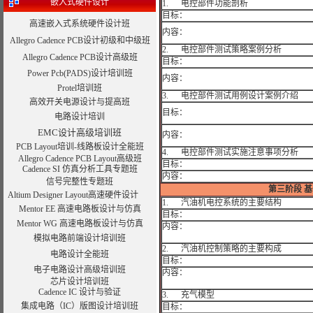
嵌入式硬件设计
1. 电控部件功能剖析
目标：
高速嵌入式系统硬件设计班
内容：
Allegro Cadence PCB设计初级和中级班
2. 电控部件测试策略案例分析
Allegro Cadence PCB设计高级班
目标：
Power Pcb(PADS)设计培训班
内容：
Protel培训班
3. 电控部件测试用例设计案例介绍
高效开关电源设计与提高班
目标：
电路设计培训
EMC设计高级培训班
内容：
PCB Layout培训-线路板设计全能班
4. 电控部件测试实施注意事项分析
Allegro Cadence PCB Layout高级班
目标：
Cadence SI 仿真分析工具专题班
内容：
信号完整性专题班
第三阶段
基
Altium Designer Layout高速硬件设计
1. 汽油机电控系统的主要结构
Mentor EE 高速电路板设计与仿真
目标：
Mentor WG 高速电路板设计与仿真
内容：
模拟电路前端设计培训班
2. 汽油机控制策略的主要构成
电路设计全能班
目标：
电子电路设计高级培训班
内容：
芯片设计培训班
Cadence IC 设计与验证
3. 充气模型
集成电路（IC）版图设计培训班
目标：