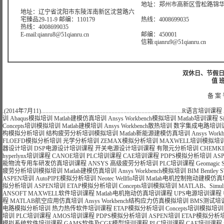
地址：郑州市高新区雪松路锦华大
地址：辽宁省沈阳市东陵浑南新区沈营路六
宅臻品29-11-9 邮编：110179
热线：4008699035
热线：4008699035
E-mail:qianru8@51qianru.cn
邮编：450001
信箱:qianru9@51qianru.cn
双休日、节假日可
值 班
备 案 
.(2014年7月11)..............................................................................................
R语言培训课程
训
Abaqus模拟培训
Matlab建模仿真培训
Ansys Workbench模拟培训
Matlab培训课程
S
Concepts培训模拟培训
Matlab建模培训
Ansys Workbench散热培训
数字集成电路培训
构模拟分析培训
结构疲劳分析培训模拟培训
Matlab新能源建模仿真培训
Ansys Wo
FLOEFD模拟分析培训
光学分析培训
ZEMAX模拟分析培训
MAXWELL培训模拟培
器设计培训
DSP电源设计培训课程
开关电源设计培训课程
有限元分析培训
CHEMK
hyperlynx培训课程
CANOE培训
PLC培训课程
CAE培训课程
PDPS模拟分析培训
AS
能物流专用车研发仿真培训课程
ANSYS 高级疲劳分析培训
PLC培训课程
Geomagi
疲劳分析培训模拟培训
Matlab建模仿真培训
Ansys Workbench模拟培训
BIM Bentle
ASPEN培训
AutoPIPE模拟分析培训
Neotec Wellflo培训
Matlab电机控制拖动建模仿
拟分析培训
ASPEN培训
ETAP模拟分析培训
Concepts培训模拟培训
MATLAB、Si
ANSOFT MAXWELL软件培训课程
Matlab电机拖动仿真培训课程
UPS电源培训课程
程
MATLAB航空应用仿真培训
Ansys Workbench结构应力仿真模拟培训
BMS测试培
电路模拟分析培训
热力热传软件培训课程
ETAP模拟分析培训
Concepts培训模拟培训
培训
PLC培训课程
AMOS培训课程
PDPS模拟分析培训
ASPEN培训
ETAP模拟分析
模拟系统软件培训课程
GAMS软件及CGE模型培训课程
PLC培训课程
CAE培训课程