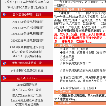
(系列五)SOPC与控制系统应用方向
为了保证培训效果，增加互动环节，我
一期进行。
(系列六)FPGA数字信号处理设计
开课时间和上课地点
上课地点：
【上海】：同济大学(沪西)
嵌入式协处理器 -- DSP
铁一号线大剧院站)/深圳大学成教院 【
燕路) 【武汉分部】：佳源大厦（高新二
C2000DSP系统开发培训班
阳理工大学/六宅臻品 【郑州分部】：郑州
州分部】：广粮大厦 【西安分部】：云
C2000DSP电机控制培训班
最近开课时间(周末班/连续班/晚班）：
C5000DSP系统开发培训班
用开发培训....实战、实操....从入门到精通.
践....以质量赢得尊重节假日班火热报名中.....实战
C6000DSP系统开发培训班
课-----即将开课，欢迎垂询......
学时
和学费
C6000视频/图像处理培训班
☆课时： 共5天,30学时
TI达芬奇开发高级培训班
◆外地学员：代理安排食宿（需提前
MATLAB系列培训课程
☆注重质量
☆边讲边练
手机/网络/动漫游戏开发
☆合格学员免费推荐工作
手机/网络/动漫游戏开发班
☆合格学员免费颁发相关工程师等资格
专注高端培训15年，曙海提供的证书
嵌入式OS-Linux
得到大家的认同，受到用人单位的广
Linux应用开发班
★实验设备请点击这儿查看★
嵌入式Linux系统开发班
最新优惠
嵌入式Linux驱动开发班
☆
团体报名优惠措施：
两人95折优
个人也优惠500元。
Linux网络工程及系统管理
质量保障
QT应用开发培训班