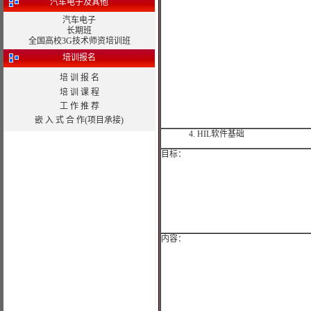
汽车电子及其他
汽车电子
长期班
全国高校3G技术师资培训班
培训报名
培 训 报 名
培 训 课 程
工 作 推 荐
嵌 入 式 合 作(项目承接)
4.
HIL
软件基础
目标：
内容：