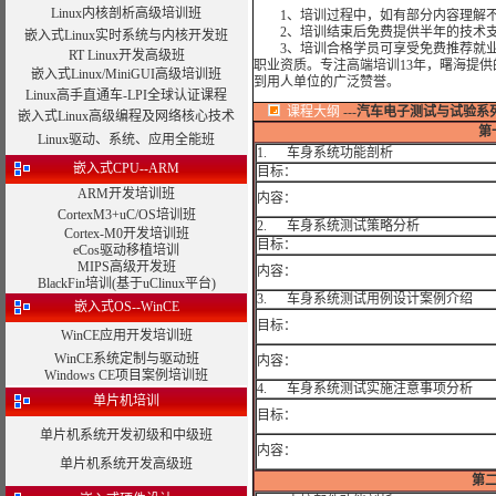
Linux内核剖析高级培训班
1、培训过程中，如有部分内容理解不
2、培训结束后免费提供半年的技术支
嵌入式Linux实时系统与内核开发班
3、培训合格学员可享受免费推荐就业
RT Linux开发高级班
职业资质。专注高端培训13年，曙海提
嵌入式Linux/MiniGUI高级培训班
到用人单位的广泛赞誉。
Linux高手直通车-LPI全球认证课程
课程大纲
---
汽车电子测试与试验系列一
嵌入式Linux高级编程及网络核心技术
第
Linux驱动、系统、应用全能班
1. 车身系统功能剖析
嵌入式CPU--ARM
目标：
ARM开发培训班
内容：
CortexM3+uC/OS培训班
2. 车身系统测试策略分析
Cortex-M0开发培训班
目标：
eCos驱动移植培训
MIPS高级开发班
内容：
BlackFin培训(基于uClinux平台)
3. 车身系统测试用例设计案例介绍
嵌入式OS--WinCE
目标：
WinCE应用开发培训班
WinCE系统定制与驱动班
内容：
Windows CE项目案例培训班
4. 车身系统测试实施注意事项分析
单片机培训
目标：
单片机系统开发初级和中级班
内容：
单片机系统开发高级班
第