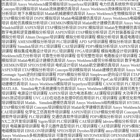
仿真培训
Ansys Workbench疲劳模拟培训
hyperlynx培训课程
电力仿真系统软件培训
Concepts培训模拟培训
Matlab流体建模仿真培训
Ansys Workbench流体模拟培训
NX
分析培训
地下水模拟培训
Matlab机械建模仿真培训
Ansys Workbench生物模拟培训
ETAP模拟分析培训
DSPIC模拟培训
Matlab电磁建模仿真培训
Ansys Workbench
培训
齿轮仿真模拟分析培训
CHEMKIN模拟培训
Matlab统计建模仿真培训
Ansys 
Windchill培训
ASPEN培训
ETAP模拟分析培训
DSPIC模拟培训
Matlab生物建模仿真
数字电源和逆变器模拟分析培训
ASPEN培训
ETAP模拟分析培训
芯片封装基板设计
模拟分析培训
Altium Designer培训课程
模拟分析培训课程
模拟分析培训
集成电路培
培训课程
AMESIM模拟分析培训
PLC培训课程
APD SiP培训课程
模拟分析培训
集成
培训课程
Simulink培训
PLC培训课程
CAE培训课程
PDPS模拟分析培训
ASPEN培训
训课程
模拟集成电路设计培训
PLC培训课程
FPGA培训课程
模拟电路设计培训课程
Workbench应力分析培训
可靠性分析培训课程
信号完整性培训
电路板设计培训课程
模拟培训
Matlab电机设计建模仿真培训
Ansys Workbench疲劳分析模拟培训
数字电源
CHEMKIN培训
SPEOS分析培训
电机设计培训
Matlab航空建模仿真培训
Ansys Wo
ASPEN培训
ETAP模拟分析培训
Concepts培训模拟培训
Matlab建模仿真培训
Ansys 
Geomagic Spark逆向扫描培训课程
PDPS模拟分析培训
Simpleware逆向设计培训
ET
BIM Bentley STAAD Pro 培训课程
Pipesim培训
PLC培训课程
PipeCalc培训课程
车灯
动建模仿真培训
Ansys Workbench模拟培训
hyperlynx培训课程
CANOE培训
PLC培
MATLAB、Simulink电力系统建模与仿真培训
Ansys Workbench模拟培训
高效可再生
培训课程
电源设计培训课程
ASPEN培训
动力电池系统CAE课程培训课程
大功率开
BMS测试培训课程
UVC-LED在动态水处理中的应用培训
PLC培训课程
运筹优化软件
培训模拟培训
Matlab、Simulink建模仿真培训
Ansys Workbench结构模拟培训
HYDR
ETAP模拟分析培训
Concepts培训模拟培训
Matlab化学建模仿真培训
Ansys Workb
CAE培训课程
化学化工仿真软件培训课程
ASPEN培训
ETAP模拟分析培训
Concep
统软件培训课程
PLC培训课程
交通仿真软件培训课程
PDPS模拟分析培训
ASPEN培
NX二次开发培训课程
Sigrity培训
PLC培训课程
CAE培训课程
labview模拟分析培训
培训
电磁兼容培训课程
电子元器件选型培训
PLC培训课程
CAE培训课程
PDPS模
电磁模拟培训
EBSILON培训课程
SPEOS培训
Dyrobes培训课程
ansys培训课程
NRE
Ansys Workbench多相流模拟培训
可靠性培训课程
MSTOWER培训
OPENSIM培训课