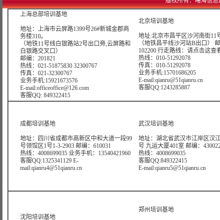
版权所有：曙海信息网络科技
上海总部培训基地
北京培训基地
地址：上海市云屏路1399号26#新城金郡商
地址:北京市昌平区沙河南街11号
务楼310。
（地铁昌平线沙河站B出口） 
（地铁11号线白银路站2号出口旁,云屏路和
102200 行走路线：
请点击这查
白银路交叉口）
热线：010-51292078
邮编：201821
传真：010-51292078
热线：021-51875830 32300767
业务手机:15701686205
传真：021-32300767
E-mail:qianru@51qianru.cn
业务手机:15921673576
客服QQ:1243285887
E-mail:officeoffice@126.com
客服QQ: 849322415
成都培训基地
武汉培训基地
地址：四川省成都市高新区中和大道一段99
地址：湖北省武汉市江岸区汉江
号领馆区1号1-3-2903 邮编：610031
号 九运大厦401室 邮编：43002
热线：4008699035 业务手机：13540421960
热线：4008699035
客服QQ:1325341129 E-
客服QQ:849322415
mail:qianru4@51qianru.cn
E-mail:qianru5@51qianru.cn
郑州培训基地
沈阳培训基地